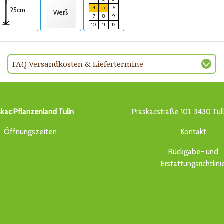
4
5
6
25cm
Weiß
7
8
9
10
11
12
FAQ Versandkosten & Liefertermine
skac Pflanzenland Tulln
Praskacstraße 101, 3430 Tul
Öffnungszeiten
Kontakt
Rückgabe- und
Erstattungsrichtlini