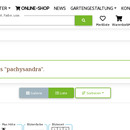
TER
ONLINE-SHOP
NEWS
GARTENGESTALTUNG
KON
, Farbe, usw.
Merkliste
Warenkorb
M
us "pachysandra".
Galerie
Liste
Sortieren
Max. Höhe
Blütenfarbe
Blütezeit
1
2
3