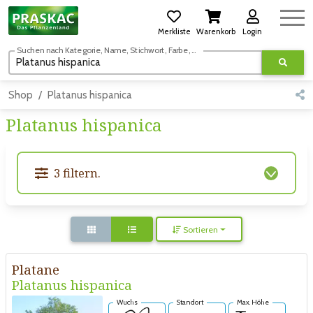
Merkliste
Warenkorb
Login
Suchen nach Kategorie, Name, Stichwort, Farbe, usw.
Shop
Platanus hispanica
Platanus hispanica
3 filtern.
Sortieren
Platane
Platanus hispanica
Wuchs
Standort
Max. Höhe