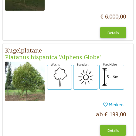
€ 6.000,00
Details
Kugelplatane
Platanus hispanica 'Alphens Globe'
Wuchs
Standort
Max. Höhe
5 - 6m
Merken
ab € 199,00
Details