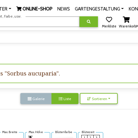
TER
ONLINE-SHOP
NEWS
GARTENGESTALTUNG
KON
, Farbe, usw.
Merkliste
Warenkorb
M
us "Sorbus aucuparia".
Galerie
Liste
Sortieren
Max. Breite
Max. Höhe
Blütenfarbe
Blütezeit
1
2
3