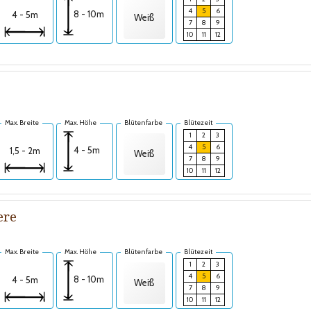
4
5
6
8 - 10m
4 - 5m
Weiß
7
8
9
10
11
12
Max. Breite
Max. Höhe
Blütenfarbe
Blütezeit
1
2
3
4
5
6
4 - 5m
1,5 - 2m
Weiß
7
8
9
10
11
12
ere
Max. Breite
Max. Höhe
Blütenfarbe
Blütezeit
1
2
3
4
5
6
8 - 10m
4 - 5m
Weiß
7
8
9
10
11
12