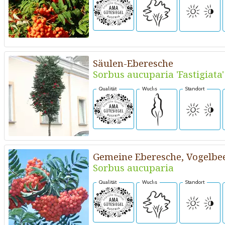
Säulen-Eberesche
Sorbus aucuparia 'Fastigiata'
Qualität
Wuchs
Standort
Gemeine Eberesche, Vogelbe
Sorbus aucuparia
Qualität
Wuchs
Standort