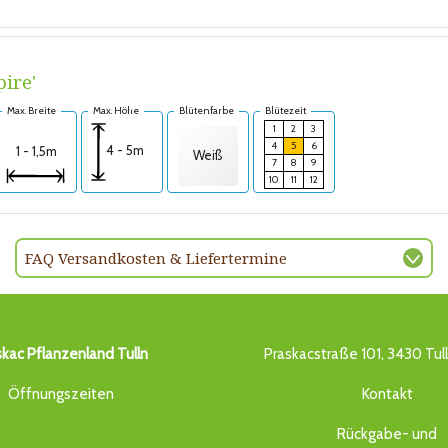
ire'
Max. Breite
Max. Höhe
Blütenfarbe
Blütezeit
1
2
3
4
5
6
4 - 5m
1 - 1,5m
Weiß
7
8
9
10
11
12
FAQ Versandkosten & Liefertermine
skac Pflanzenland Tulln
Praskacstraße 101, 3430 Tul
Öffnungszeiten
Kontakt
Rückgabe- und