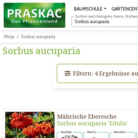
BAUMSCHULE
GARTENCEN
Suchen nach Kategorie, Name, Stichwort
Shop
Sorbus aucuparia
Sorbus aucuparia
Filtern: 4 Ergebnisse a
Mährische Eberesche
Sorbus aucuparia 'Edulis'
Qualität
Wuchs
Standort