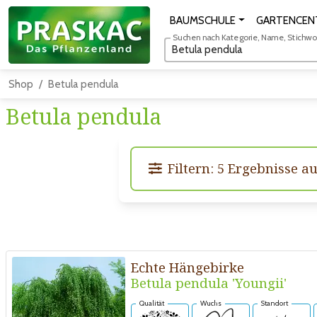
BAUMSCHULE
GARTENCEN
Suchen nach Kategorie, Name, Stichwort
Shop
Betula pendula
Betula pendula
Filtern: 5 Ergebnisse a
Echte Hängebirke
Betula pendula 'Youngii'
Qualität
Wuchs
Standort