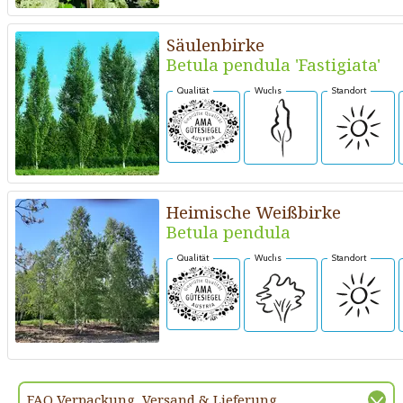
Säulenbirke
Betula pendula 'Fastigiata'
Qualität
Wuchs
Standort
Heimische Weißbirke
Betula pendula
Qualität
Wuchs
Standort
FAQ Verpackung, Versand & Lieferung