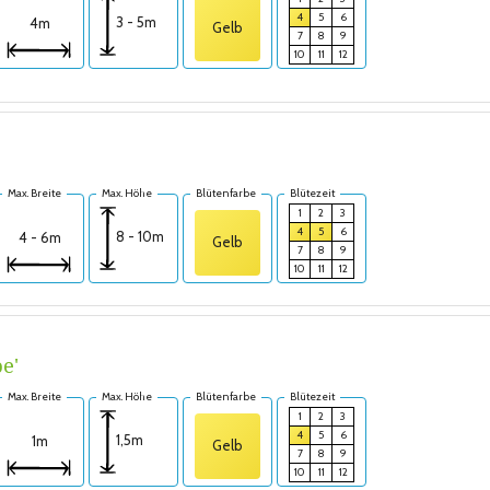
4
5
6
3 - 5m
4m
Gelb
7
8
9
10
11
12
Max. Breite
Max. Höhe
Blütenfarbe
Blütezeit
1
2
3
4
5
6
8 - 10m
4 - 6m
Gelb
7
8
9
10
11
12
e'
Max. Breite
Max. Höhe
Blütenfarbe
Blütezeit
1
2
3
4
5
6
1,5m
1m
Gelb
7
8
9
10
11
12