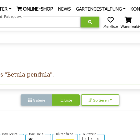
TER
ONLINE-SHOP
NEWS
GARTENGESTALTUNG
KON
, Farbe, usw.
Merkliste
Warenkorb
M
us "Betula pendula".
Galerie
Liste
Sortieren
Max. Breite
Max. Höhe
Blütenfarbe
Blütezeit
1
2
3