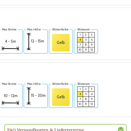
Max. Breite
Max. Höhe
Blütenfarbe
Blütezeit
1
2
3
4
5
6
12 - 15m
4 - 5m
Gelb
7
8
9
10
11
12
Max. Breite
Max. Höhe
Blütenfarbe
Blütezeit
1
2
3
4
5
6
15 - 20m
10 - 12m
Gelb
7
8
9
10
11
12
FAQ Versandkosten & Liefertermine