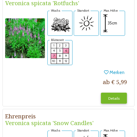
Veronica spicata 'Rotfuchs'
Wuchs
Standort
Max. Höhe
35cm
Blütezeit
1
2
3
4
5
6
7
8
9
10
11
12
Merken
ab € 5,99
Details
Ehrenpreis
Veronica spicata 'Snow Candles'
Wuchs
Standort
Max. Höhe