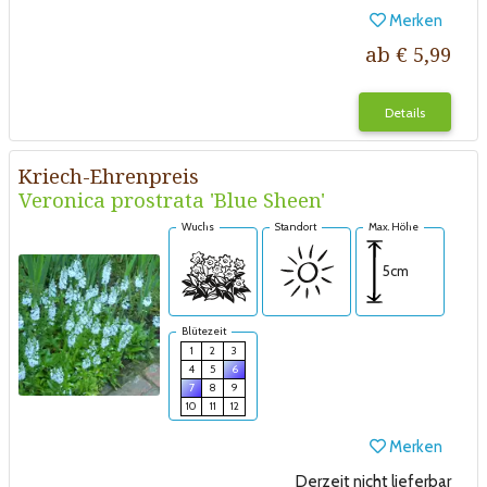
Merken
ab € 5,99
Details
Kriech-Ehrenpreis
Veronica prostrata 'Blue Sheen'
Wuchs
Standort
Max. Höhe
5cm
Blütezeit
1
2
3
4
5
6
7
8
9
10
11
12
Merken
Derzeit nicht lieferbar