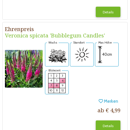
Details
Ehrenpreis
Veronica spicata 'Bubblegum Candles'
Wuchs
Standort
Max. Höhe
40cm
Blütezeit
1
2
3
4
5
6
7
8
9
10
11
12
Merken
ab € 4,99
Details