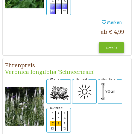
4
5
6
7
8
9
10
11
12
Merken
ab € 4,99
Details
Ehrenpreis
Veronica longifolia 'Schneeriesin'
Wuchs
Standort
Max. Höhe
90cm
Blütezeit
1
2
3
4
5
6
7
8
9
10
11
12