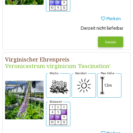
7
8
9
10
11
12
Merken
Derzeit nicht lieferbar
Details
Virginischer Ehrenpreis
Veronicastrum virginicum 'Fascination'
Wuchs
Standort
Max. Höhe
1,5m
Blütezeit
1
2
3
4
5
6
7
8
9
10
11
12