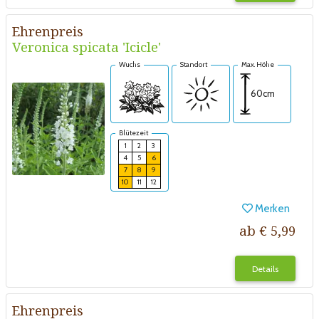
Ehrenpreis
Veronica spicata 'Icicle'
Wuchs
Standort
Max. Höhe
60cm
Blütezeit
1
2
3
4
5
6
7
8
9
10
11
12
Merken
ab € 5,99
Details
Ehrenpreis