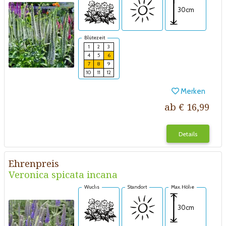
30cm
Blütezeit
1
2
3
4
5
6
7
8
9
10
11
12
Merken
ab € 16,99
Details
Ehrenpreis
Veronica spicata incana
Wuchs
Standort
Max. Höhe
30cm