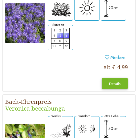
20cm
Blütezeit
1
2
3
4
5
6
7
8
9
10
11
12
Merken
ab € 4,99
Details
Bach-Ehrenpreis
Veronica beccabunga
Wuchs
Standort
Max. Höhe
30cm