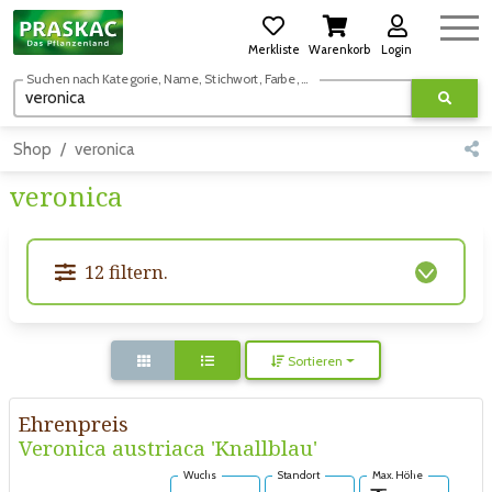
Merkliste
Warenkorb
Login
Suchen nach Kategorie, Name, Stichwort, Farbe, usw.
Shop
veronica
veronica
12 filtern.
Sortieren
Ehrenpreis
Veronica austriaca 'Knallblau'
Wuchs
Standort
Max. Höhe