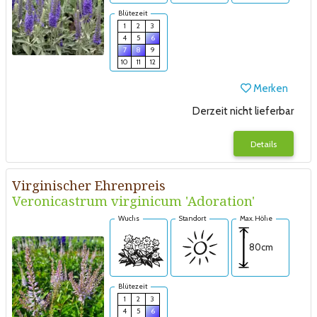
Blütezeit
1
2
3
4
5
6
7
8
9
10
11
12
Merken
Derzeit nicht lieferbar
Details
Virginischer Ehrenpreis
Veronicastrum virginicum 'Adoration'
Wuchs
Standort
Max. Höhe
80cm
Blütezeit
1
2
3
4
5
6