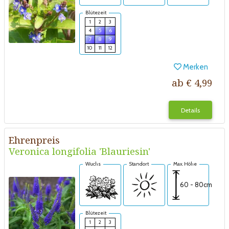
Blütezeit
1
2
3
4
5
6
7
8
9
10
11
12
Merken
ab € 4,99
Details
Ehrenpreis
Veronica longifolia 'Blauriesin'
Wuchs
Standort
Max. Höhe
60 - 80cm
Blütezeit
1
2
3