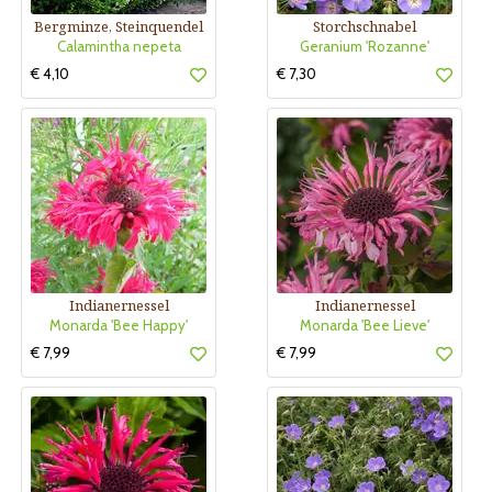
Bergminze, Steinquendel
Storchschnabel
Calamintha nepeta
Geranium 'Rozanne'
€ 4,10
€ 7,30
Indianernessel
Indianernessel
Monarda 'Bee Happy'
Monarda 'Bee Lieve'
€ 7,99
€ 7,99