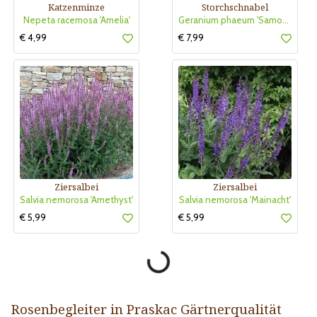
Katzenminze
Storchschnabel
Nepeta racemosa 'Amelia'
Geranium phaeum 'Samobor'
€ 4,99
€ 7,99
Ziersalbei
Ziersalbei
Salvia nemorosa 'Amethyst'
Salvia nemorosa 'Mainacht'
€ 5,99
€ 5,99
Rosenbegleiter in Praskac Gärtnerqualität