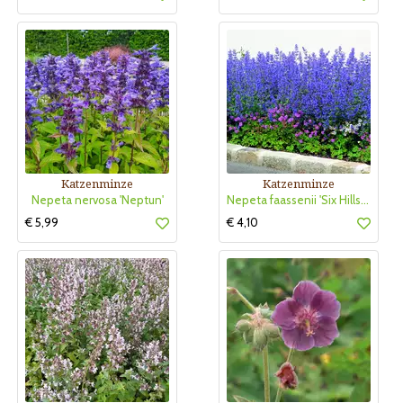
Katzenminze
Katzenminze
Nepeta nervosa 'Neptun'
Nepeta faassenii 'Six Hills Giant'
€ 5,99
€ 4,10