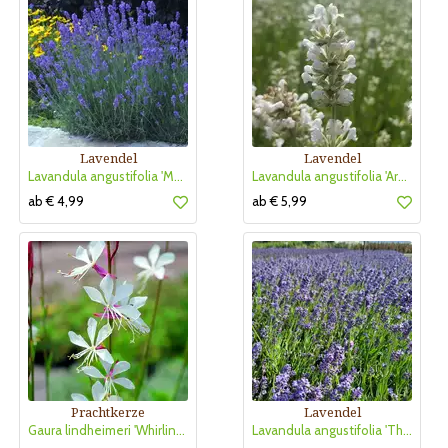
Lavendel
Lavendel
Lavandula angustifolia 'Munstead'
Lavandula angustifolia 'Arctic Snow'
ab € 4,99
ab € 5,99
Prachtkerze
Lavendel
Gaura lindheimeri 'Whirling Butterflies'
Lavandula angustifolia 'Thumbelina Leigh'