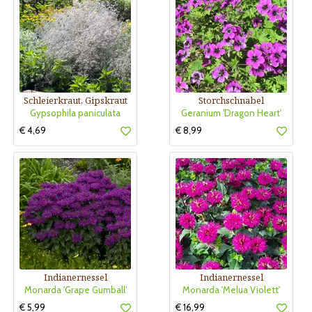
Schleierkraut, Gipskraut
Storchschnabel
Gypsophila paniculata
Geranium 'Dragon Heart'
€ 4,69
€ 8,99
Indianernessel
Indianernessel
Monarda 'Grape Gumball'
Monarda 'Melua Violett'
€ 5,99
€ 16,99