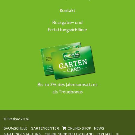
Kontakt
Rückgabe- und
Erstattungsrichtlinie
Bis zu 3% des Jahresumsatzes
als Treuebonus
© Praskac 2026
BAUMSCHULE
GARTENCENTER
ONLINE-SHOP
NEWS
GARTENGESTALTUNG
ONLINE SHOP DEUTSCHLAND
KONTAKT
KI