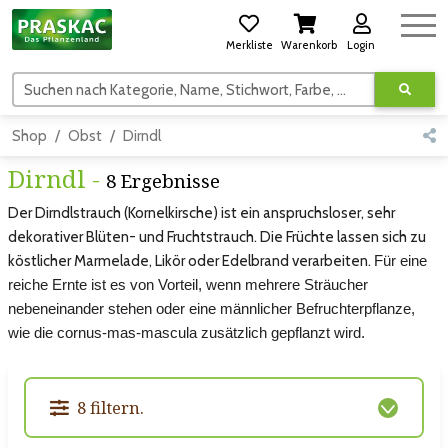
Merkliste
Warenkorb
Login
Suchen nach Kategorie, Name, Stichwort, Farbe, usw.
Shop
Obst
Dirndl
Dirndl -
8 Ergebnisse
Der Dirndlstrauch (Kornelkirsche) ist ein anspruchsloser, sehr
dekorativer Blüten- und Fruchtstrauch. Die Früchte lassen sich zu
köstlicher Marmelade, Likör oder Edelbrand verarbeiten.
Für eine 
reiche Ernte ist es von Vorteil, wenn mehrere Sträucher 
nebeneinander stehen oder eine männlicher Befruchterpflanze, 
wie die cornus-mas-mascula zusätzlich gepflanzt wird. 
8 filtern.