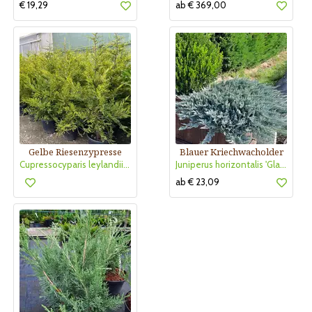
€ 19,29
ab € 369,00
Gelbe Riesenzypresse
Blauer Kriechwacholder
Cupressocyparis leylandii 'Castlewellan Gold'
Juniperus horizontalis 'Glauca'
ab € 23,09