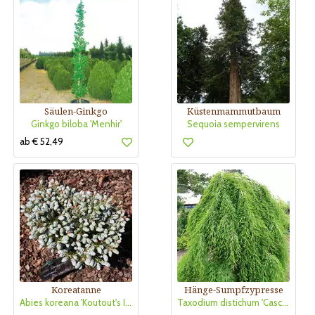
Säulen-Ginkgo
Küstenmammutbaum
Ginkgo biloba 'Menhir'
Sequoia sempervirens
ab € 52,49
Koreatanne
Hänge-Sumpfzypresse
Abies koreana 'Koutout's Icebreaker'
Taxodium distichum 'Cascade Falls'