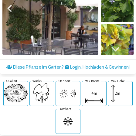
Zum vorigen Bild
Zum nächsten Bild
Zum nächsten Bild
Diese Pflanze im Garten?
Login, Hochladen & Gewinnen!
Qualität
Wuchs
Standort
Max. Breite
Max. Höhe
2m
4m
Frosthart