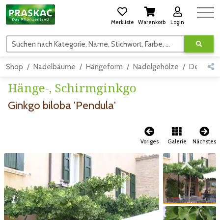
Merkliste
Warenkorb
Login
Suchen nach Kategorie, Name, Stichwort, Farbe, usw.
Shop
Nadelbäume
Hängeform
Nadelgehölze
Detail
Hänge-, Schirmginkgo
Ginkgo biloba 'Pendula'
Voriges
Galerie
Nächstes
Zum vorigen Bild