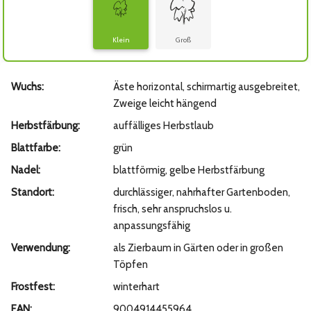
Klein
Groß
Wuchs:
Äste horizontal, schirmartig ausgebreitet,
Zweige leicht hängend
Herbstfärbung:
auffälliges Herbstlaub
Blattfarbe:
grün
Nadel:
blattförmig, gelbe Herbstfärbung
Standort:
durchlässiger, nahrhafter Gartenboden,
frisch, sehr anspruchslos u.
anpassungsfähig
Verwendung:
als Zierbaum in Gärten oder in großen
Töpfen
Frostfest:
winterhart
EAN:
9004914455964