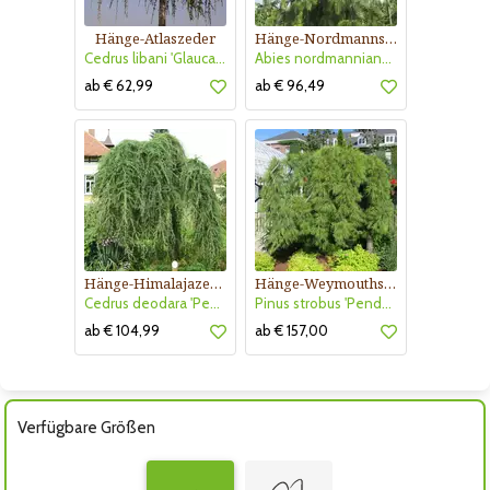
Hänge-Atlaszeder
Hänge-Nordmannstanne
Cedrus libani 'Glauca Pendula'
Abies nordmanniana 'Pendula'
ab € 62,99
ab € 96,49
Hänge-Himalajazeder
Hänge-Weymouthskiefer
Cedrus deodara 'Pendula'
Pinus strobus 'Pendula'
ab € 104,99
ab € 157,00
Verfügbare Größen