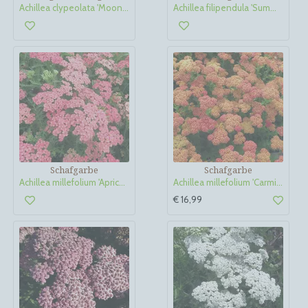
Achillea clypeolata 'Moonshine'
Achillea filipendula 'Summer Gold'
Schafgarbe
Schafgarbe
Achillea millefolium 'Apricot Delight'
Achillea millefolium 'Carmine'
€ 16,99