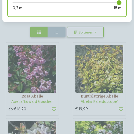
0,2 m
18 m
Sortieren
Rosa Abelie
Buntblättrige Abelie
Abelia 'Edward Goucher'
Abelia 'Kaleidoscope'
ab € 16,20
€ 19,99