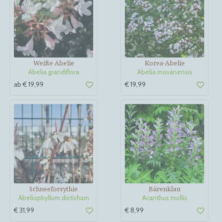
Weiße Abelie
Korea-Abelie
Abelia grandiflora
Abelia mosanensis
ab € 19,99
€ 19,99
Schneeforsythie
Bärenklau
Abeliophyllum distichum
Acanthus mollis
€ 31,99
€ 8,99