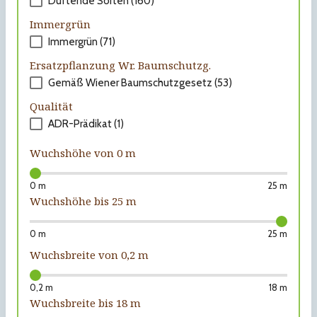
Duftende Sorten (160)
Immergrün
Immergrün (71)
Ersatzpflanzung Wr. Baumschutzg.
Gemäß Wiener Baumschutzgesetz (53)
Qualität
ADR-Prädikat (1)
Wuchshöhe von
0
m
0 m
25 m
Wuchshöhe bis
25
m
0 m
25 m
Wuchsbreite von
0,2
m
0,2 m
18 m
Wuchsbreite bis
18
m