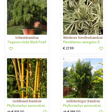
Schirmbambus
Niederer Streifenbambus
Fargesia nitida 'Black Pearl'
Pleioblastus variegatus (fortunei)
€ 27,99
Goldband-Bambus
Gelbholziger Bambus
Phyllostachys aureosulcata 'Aureocaulis'
Phyllostachys aureosulcata 'Spectabilis'
ab € 159,00
ab € 199,00