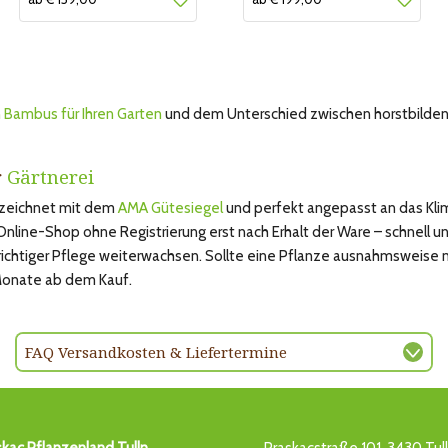
n Bambus für Ihren Garten
und dem Unterschied zwischen horstbildend
r
Gärtnerei
gezeichnet mit dem
AMA Gütesiegel
und perfekt angepasst an das Kli
ine-Shop ohne Registrierung erst nach Erhalt der Ware – schnell und
 richtiger Pflege weiterwachsen. Sollte eine Pflanze ausnahmsweise 
 Monate ab dem Kauf.
FAQ Versandkosten & Liefertermine
skac Pflanzenland Tulln
Praskacstraße 101, 3430 Tul