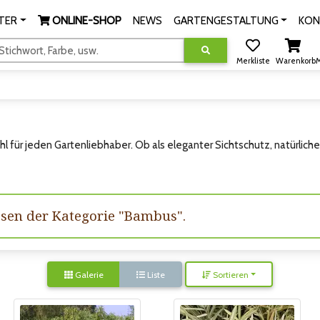
TER
ONLINE-SHOP
NEWS
GARTENGESTALTUNG
KON
tichwort, Farbe, usw.
Merkliste
Warenkorb
M
ahl für jeden Gartenliebhaber. Ob als eleganter Sichtschutz, natürli
issen der Kategorie "Bambus".
Galerie
Liste
Sortieren