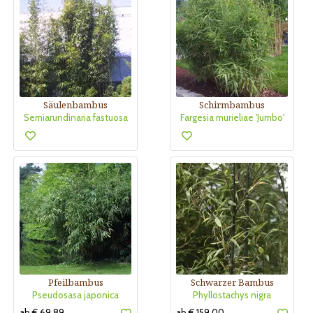
Säulenbambus
Schirmbambus
Semiarundinaria fastuosa
Fargesia murieliae 'Jumbo'
Pfeilbambus
Schwarzer Bambus
Pseudosasa japonica
Phyllostachys nigra
ab € 69,89
ab € 159,00